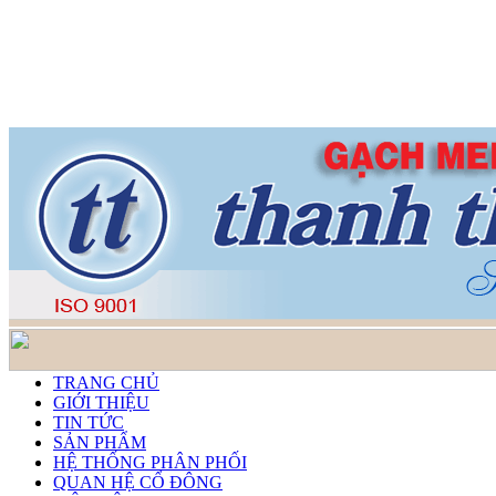
TRANG CHỦ
GIỚI THIỆU
TIN TỨC
SẢN PHẨM
HỆ THỐNG PHÂN PHỐI
QUAN HỆ CỔ ĐÔNG