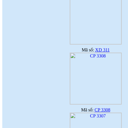
dụng
(
)
2017-09-06
♦
Với nhiều ưu điểm nổi bật, sản phẩm
gạch ốp lát ứng dụng công nghệ nano
sẽ là lựa chọn thích hợp
(
)
2017-09-06
♦
Công nghệ nano là quy trình liên quan
đến việc thiết kế, phân tích, chế tạo
(
)
2017-09-06
♦
Dòng sản phẩm gạch ốp lát ứng dụng
công nghệ Nano thường có độ bóng
Mã số:
XD 311
cao
(
)
2017-09-06
♦
Ứng dụng công nghệ nano trong sản
xuất gạch men
(
)
2017-09-06
Mã số:
CP 3308