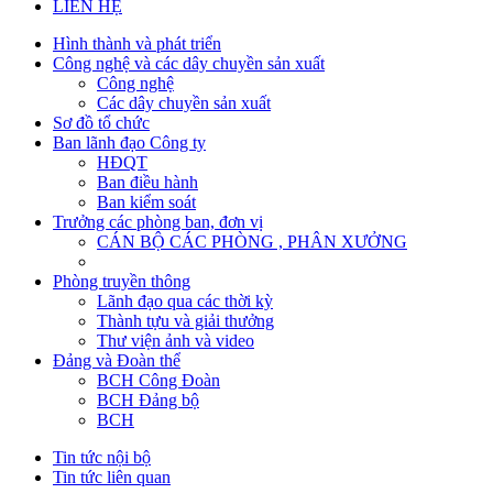
LIÊN HỆ
Hình thành và phát triển
Công nghệ và các dây chuyền sản xuất
Công nghệ
Các dây chuyền sản xuất
Sơ đồ tổ chức
Ban lãnh đạo Công ty
HĐQT
Ban điều hành
Ban kiểm soát
Trưởng các phòng ban, đơn vị
CÁN BỘ CÁC PHÒNG , PHÂN XƯỞNG
Phòng truyền thông
Lãnh đạo qua các thời kỳ
Thành tựu và giải thưởng
Thư viện ảnh và video
Đảng và Đoàn thể
BCH Công Đoàn
BCH Đảng bộ
BCH
Tin tức nội bộ
Tin tức liên quan