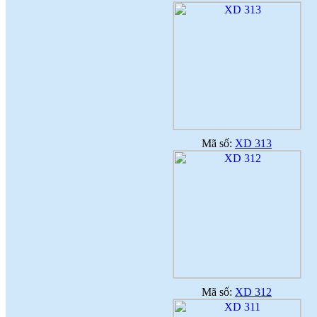
NGƯỜI LAO ĐỘNG
(
)
2018-07-05
♦
GẠCH MEN THANH THANH TỔ
CHỨC THÀNH CÔNG ĐHĐCĐ
THƯỜNG NIÊN NĂM 2018
(
)
2018-05-21
♦
GẠCH MEN THANH THANH TỔ
CHỨC HỘI NGHỊ TỔNG KẾT
TÌNH HÌNH SXKD NĂM 2017 VÀ
TRIỂN KHAI HOẠT ĐỘNG SXKD
NĂM 2018
(
)
2018-01-17
♦
CÔNG ĐOÀN CÔNG TY GẠCH
Mã số:
XD 313
MEN THANH THANH TỔ CHỨC
THÀNH CÔNG ĐẠI HỘI NHIỆM
KỲ XV (2017 - 2022)
(
)
2017-10-04
♦
GẠCH MEN THANH THANH TỔ
CHỨC HỘI THAO MỪNG NGÀY
CÁCH MẠNG THÁNG 8 VÀ
QUỐC KHÁNH 2/9.
(
)
2017-10-02
♦
GẠCH MEN THANH THANH TỔ
CHỨC THÀNH CÔNG HỘI NGHỊ
ĐẠI BIỂU NGƯỜI LAO ĐỘNG
NĂM 2017
(
)
2017-10-02
Mã số:
XD 312
♦
Sử dụng vật liệu thân thiện với môi
trường và an toàn cho người sử