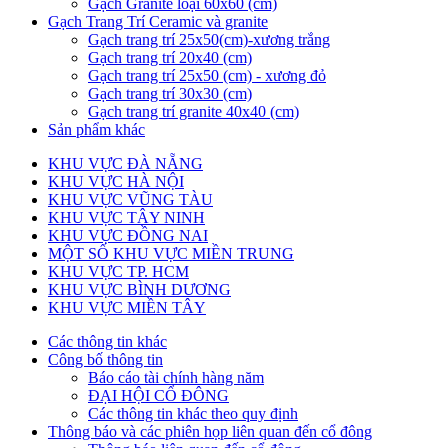
Gạch Granite loại 60x60 (cm)
Gạch Trang Trí Ceramic và granite
Gạch trang trí 25x50(cm)-xương trắng
Gạch trang trí 20x40 (cm)
Gạch trang trí 25x50 (cm) - xương đỏ
Gạch trang trí 30x30 (cm)
Gạch trang trí granite 40x40 (cm)
Sản phẩm khác
KHU VỰC ĐÀ NẴNG
KHU VỰC HÀ NỘI
KHU VỰC VŨNG TÀU
KHU VỰC TÂY NINH
KHU VỰC ĐỒNG NAI
MỘT SỐ KHU VỰC MIỀN TRUNG
KHU VỰC TP. HCM
KHU VỰC BÌNH DƯƠNG
KHU VỰC MIỀN TÂY
Các thông tin khác
Công bố thông tin
Báo cáo tài chính hàng năm
ĐẠI HỘI CỔ ĐÔNG
Các thông tin khác theo quy định
Thông báo và các phiên họp liên quan đến cổ đông