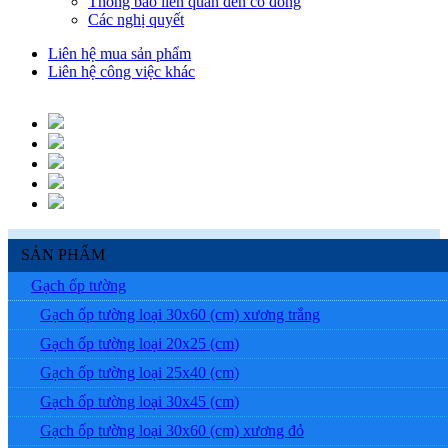
Thông báo liên quan đến cổ đông
Các nghị quyết
Liên hệ mua sản phẩm
Liên hệ công việc khác
SẢN PHẨM
Gạch ốp tường
Gạch ốp tường loại 30x60 (cm) xương trắng
Gạch ốp tường loại 20x25 (cm)
Gạch ốp tường loại 25x40 (cm)
Gạch ốp tường loại 30x45 (cm)
Gạch ốp tường loại 30x60 (cm) xương đỏ