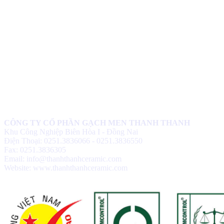
CÔNG TY CỔ PHẦN GẠCH MEN THANH THANH
Khu Công Nghiệp Biên Hòa I - Đồng Nai
Điện Thoại: 0251.3836066 - 0251.3836550
Fax: 0251.3836305
Email: info@thanhthanhceramic.com
Website: www.thanhthanhceramic.com