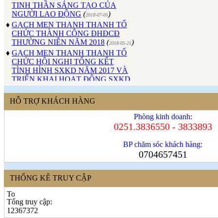
NGƯỜI LAO ĐỘNG
(
)
2018-07-05
♦
GẠCH MEN THANH THANH TỔ
CHỨC THÀNH CÔNG ĐHĐCĐ
THƯỜNG NIÊN NĂM 2018
(
)
2018-05-21
♦
GẠCH MEN THANH THANH TỔ
CHỨC HỘI NGHỊ TỔNG KẾT
TÌNH HÌNH SXKD NĂM 2017 VÀ
TRIỂN KHAI HOẠT ĐỘNG SXKD
NĂM 2018
(
)
2018-01-17
♦
CÔNG ĐOÀN CÔNG TY GẠCH
MEN THANH THANH TỔ CHỨC
HỖ TRỢ KHÁCH HÀNG
THÀNH CÔNG ĐẠI HỘI NHIỆM
KỲ XV (2017 - 2022)
(
)
Phòng kinh doanh:
2017-10-04
0251.3836550 - 3833893
♦
GẠCH MEN THANH THANH TỔ
CHỨC HỘI THAO MỪNG NGÀY
CÁCH MẠNG THÁNG 8 VÀ
BP chăm sóc khách hàng:
QUỐC KHÁNH 2/9.
(
)
0704657451
2017-10-02
♦
GẠCH MEN THANH THANH TỔ
CHỨC THÀNH CÔNG HỘI NGHỊ
THỐNG KÊ TRUY CẬP
ĐẠI BIỂU NGƯỜI LAO ĐỘNG
NĂM 2017
(
)
2017-10-02
♦
Sử dụng vật liệu thân thiện với môi
Tổng truy cập:
trường và an toàn cho người sử
12367372