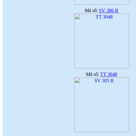
Mã số:
SV 306 R
Mã số:
TT 3048