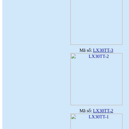
♦
Với nhiều ưu điểm nổi bật, sản phẩm
gạch ốp lát ứng dụng công nghệ nano
sẽ là lựa chọn thích hợp
(
)
2017-09-06
♦
Công nghệ nano là quy trình liên quan
đến việc thiết kế, phân tích, chế tạo
(
)
2017-09-06
♦
Dòng sản phẩm gạch ốp lát ứng dụng
công nghệ Nano thường có độ bóng
cao
(
)
Mã số:
LX30TT-3
2017-09-06
♦
Ứng dụng công nghệ nano trong sản
xuất gạch men
(
)
2017-09-06
Mã số:
LX30TT-2