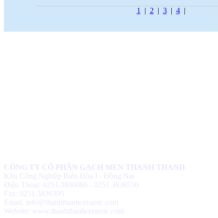
1
|
2
|
3
|
4
|
CÔNG TY CỔ PHẦN GẠCH MEN THANH THANH
Khu Công Nghiệp Biên Hòa I - Đồng Nai
Điện Thoại: 0251.3836066 - 0251.3836550
Fax: 0251.3836305
Email: info@thanhthanhceramic.com
Website: www.thanhthanhceramic.com