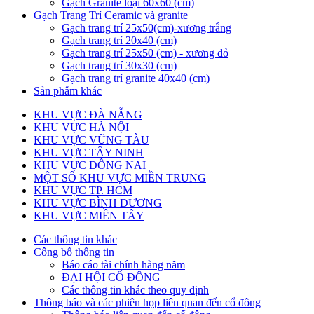
Gạch Granite loại 60x60 (cm)
Gạch Trang Trí Ceramic và granite
Gạch trang trí 25x50(cm)-xương trắng
Gạch trang trí 20x40 (cm)
Gạch trang trí 25x50 (cm) - xương đỏ
Gạch trang trí 30x30 (cm)
Gạch trang trí granite 40x40 (cm)
Sản phẩm khác
KHU VỰC ĐÀ NẴNG
KHU VỰC HÀ NỘI
KHU VỰC VŨNG TÀU
KHU VỰC TÂY NINH
KHU VỰC ĐỒNG NAI
MỘT SỐ KHU VỰC MIỀN TRUNG
KHU VỰC TP. HCM
KHU VỰC BÌNH DƯƠNG
KHU VỰC MIỀN TÂY
Các thông tin khác
Công bố thông tin
Báo cáo tài chính hàng năm
ĐẠI HỘI CỔ ĐÔNG
Các thông tin khác theo quy định
Thông báo và các phiên họp liên quan đến cổ đông