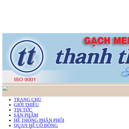
TRANG CHỦ
GIỚI THIỆU
TIN TỨC
SẢN PHẨM
HỆ THỐNG PHÂN PHỐI
QUAN HỆ CỔ ĐÔNG