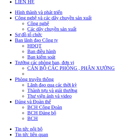
LIÊN HỆ
Hình thành và phát triển
Công nghệ và các dây chuyền sản xuất
Công nghệ
Các dây chuyền sản xuất
Sơ đồ tổ chức
Ban lãnh đạo Công ty
HĐQT
Ban điều hành
Ban kiểm soát
Trưởng các phòng ban, đơn vị
CÁN BỘ CÁC PHÒNG , PHÂN XƯỞNG
Phòng truyền thông
Lãnh đạo qua các thời kỳ
Thành tựu và giải thưởng
Thư viện ảnh và video
Đảng và Đoàn thể
BCH Công Đoàn
BCH Đảng bộ
BCH
Tin tức nội bộ
Tin tức liên quan