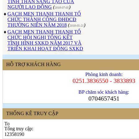
NGƯỜI LAO ĐỘNG
(
)
2018-07-05
♦
GẠCH MEN THANH THANH TỔ
CHỨC THÀNH CÔNG ĐHĐCĐ
THƯỜNG NIÊN NĂM 2018
(
)
2018-05-21
♦
GẠCH MEN THANH THANH TỔ
CHỨC HỘI NGHỊ TỔNG KẾT
TÌNH HÌNH SXKD NĂM 2017 VÀ
TRIỂN KHAI HOẠT ĐỘNG SXKD
NĂM 2018
(
)
2018-01-17
♦
CÔNG ĐOÀN CÔNG TY GẠCH
MEN THANH THANH TỔ CHỨC
HỖ TRỢ KHÁCH HÀNG
THÀNH CÔNG ĐẠI HỘI NHIỆM
KỲ XV (2017 - 2022)
(
)
2017-10-04
Phòng kinh doanh:
♦
GẠCH MEN THANH THANH TỔ
0251.3836550 - 3833893
CHỨC HỘI THAO MỪNG NGÀY
CÁCH MẠNG THÁNG 8 VÀ
BP chăm sóc khách hàng:
QUỐC KHÁNH 2/9.
(
)
2017-10-02
0704657451
♦
GẠCH MEN THANH THANH TỔ
CHỨC THÀNH CÔNG HỘI NGHỊ
THỐNG KÊ TRUY CẬP
ĐẠI BIỂU NGƯỜI LAO ĐỘNG
NĂM 2017
(
)
2017-10-02
♦
Sử dụng vật liệu thân thiện với môi
Tổng truy cập:
trường và an toàn cho người sử
12358190
dụng
(
)
2017-09-06