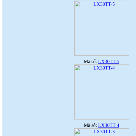
NGƯỜI LAO ĐỘNG
(
)
2018-07-05
♦
GẠCH MEN THANH THANH TỔ
CHỨC THÀNH CÔNG ĐHĐCĐ
THƯỜNG NIÊN NĂM 2018
(
)
2018-05-21
♦
GẠCH MEN THANH THANH TỔ
CHỨC HỘI NGHỊ TỔNG KẾT
TÌNH HÌNH SXKD NĂM 2017 VÀ
TRIỂN KHAI HOẠT ĐỘNG SXKD
NĂM 2018
(
)
2018-01-17
♦
CÔNG ĐOÀN CÔNG TY GẠCH
MEN THANH THANH TỔ CHỨC
Mã số:
LX30TT-5
THÀNH CÔNG ĐẠI HỘI NHIỆM
KỲ XV (2017 - 2022)
(
)
2017-10-04
♦
GẠCH MEN THANH THANH TỔ
CHỨC HỘI THAO MỪNG NGÀY
CÁCH MẠNG THÁNG 8 VÀ
QUỐC KHÁNH 2/9.
(
)
2017-10-02
♦
GẠCH MEN THANH THANH TỔ
CHỨC THÀNH CÔNG HỘI NGHỊ
ĐẠI BIỂU NGƯỜI LAO ĐỘNG
NĂM 2017
(
)
2017-10-02
♦
Sử dụng vật liệu thân thiện với môi
Mã số:
LX30TT-4
trường và an toàn cho người sử
dụng
(
)
2017-09-06