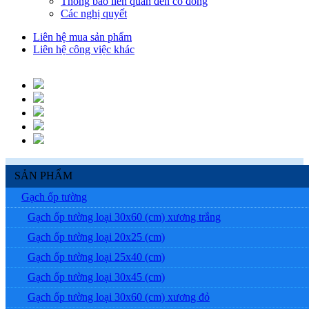
Thông báo liên quan đến cổ đông
Các nghị quyết
Liên hệ mua sản phẩm
Liên hệ công việc khác
SẢN PHẨM
Gạch ốp tường
Gạch ốp tường loại 30x60 (cm) xương trắng
Gạch ốp tường loại 20x25 (cm)
Gạch ốp tường loại 25x40 (cm)
Gạch ốp tường loại 30x45 (cm)
Gạch ốp tường loại 30x60 (cm) xương đỏ