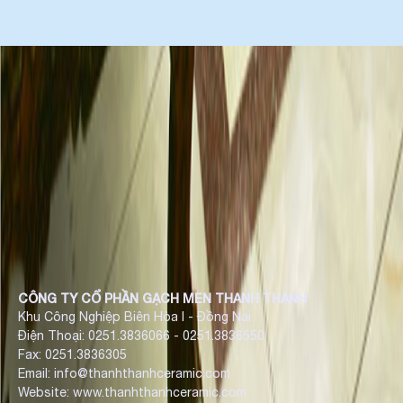
CÔNG TY CỔ PHẦN GẠCH MEN THANH THANH
Khu Công Nghiệp Biên Hòa I - Đồng Nai
Điện Thoại: 0251.3836066 - 0251.3836550
Fax: 0251.3836305
Email: info@thanhthanhceramic.com
Website: www.thanhthanhceramic.com