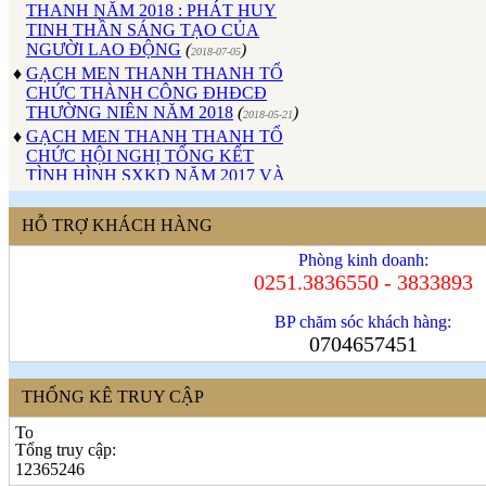
TINH THẦN SÁNG TẠO CỦA
NGƯỜI LAO ĐỘNG
(
)
2018-07-05
♦
GẠCH MEN THANH THANH TỔ
CHỨC THÀNH CÔNG ĐHĐCĐ
THƯỜNG NIÊN NĂM 2018
(
)
2018-05-21
♦
GẠCH MEN THANH THANH TỔ
CHỨC HỘI NGHỊ TỔNG KẾT
TÌNH HÌNH SXKD NĂM 2017 VÀ
TRIỂN KHAI HOẠT ĐỘNG SXKD
NĂM 2018
(
)
2018-01-17
♦
CÔNG ĐOÀN CÔNG TY GẠCH
HỖ TRỢ KHÁCH HÀNG
MEN THANH THANH TỔ CHỨC
Phòng kinh doanh:
THÀNH CÔNG ĐẠI HỘI NHIỆM
0251.3836550 - 3833893
KỲ XV (2017 - 2022)
(
)
2017-10-04
♦
GẠCH MEN THANH THANH TỔ
BP chăm sóc khách hàng:
CHỨC HỘI THAO MỪNG NGÀY
0704657451
CÁCH MẠNG THÁNG 8 VÀ
QUỐC KHÁNH 2/9.
(
)
2017-10-02
♦
GẠCH MEN THANH THANH TỔ
THỐNG KÊ TRUY CẬP
CHỨC THÀNH CÔNG HỘI NGHỊ
ĐẠI BIỂU NGƯỜI LAO ĐỘNG
NĂM 2017
(
)
Tổng truy cập:
2017-10-02
12365246
♦
Sử dụng vật liệu thân thiện với môi