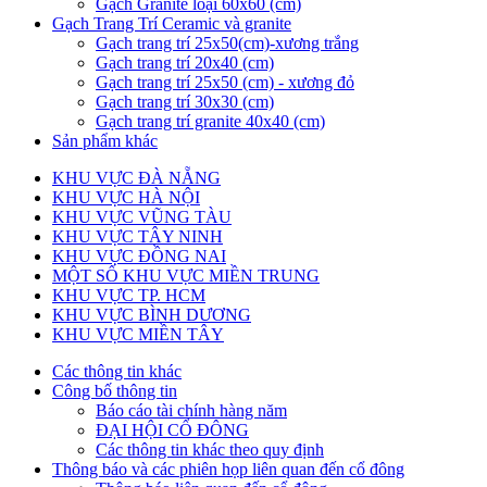
Gạch Granite loại 60x60 (cm)
Gạch Trang Trí Ceramic và granite
Gạch trang trí 25x50(cm)-xương trắng
Gạch trang trí 20x40 (cm)
Gạch trang trí 25x50 (cm) - xương đỏ
Gạch trang trí 30x30 (cm)
Gạch trang trí granite 40x40 (cm)
Sản phẩm khác
KHU VỰC ĐÀ NẴNG
KHU VỰC HÀ NỘI
KHU VỰC VŨNG TÀU
KHU VỰC TÂY NINH
KHU VỰC ĐỒNG NAI
MỘT SỐ KHU VỰC MIỀN TRUNG
KHU VỰC TP. HCM
KHU VỰC BÌNH DƯƠNG
KHU VỰC MIỀN TÂY
Các thông tin khác
Công bố thông tin
Báo cáo tài chính hàng năm
ĐẠI HỘI CỔ ĐÔNG
Các thông tin khác theo quy định
Thông báo và các phiên họp liên quan đến cổ đông