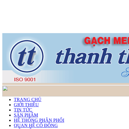
TRANG CHỦ
GIỚI THIỆU
TIN TỨC
SẢN PHẨM
HỆ THỐNG PHÂN PHỐI
QUAN HỆ CỔ ĐÔNG