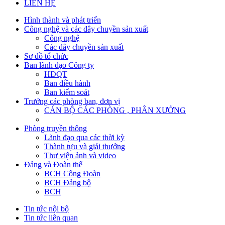
LIÊN HỆ
Hình thành và phát triển
Công nghệ và các dây chuyền sản xuất
Công nghệ
Các dây chuyền sản xuất
Sơ đồ tổ chức
Ban lãnh đạo Công ty
HĐQT
Ban điều hành
Ban kiểm soát
Trưởng các phòng ban, đơn vị
CÁN BỘ CÁC PHÒNG , PHÂN XƯỞNG
Phòng truyền thông
Lãnh đạo qua các thời kỳ
Thành tựu và giải thưởng
Thư viện ảnh và video
Đảng và Đoàn thể
BCH Công Đoàn
BCH Đảng bộ
BCH
Tin tức nội bộ
Tin tức liên quan