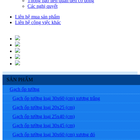
Thông báo liên quan đến cổ đông
Các nghị quyết
Liên hệ mua sản phẩm
Liên hệ công việc khác
SẢN PHẨM
Gạch ốp tường
Gạch ốp tường loại 30x60 (cm) xương trắng
Gạch ốp tường loại 20x25 (cm)
Gạch ốp tường loại 25x40 (cm)
Gạch ốp tường loại 30x45 (cm)
Gạch ốp tường loại 30x60 (cm) xương đỏ