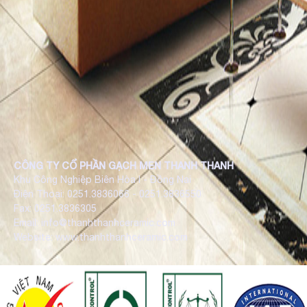
CÔNG TY CỔ PHẦN GẠCH MEN THANH THANH
Khu Công Nghiệp Biên Hòa I - Đồng Nai
Điện Thoại: 0251.3836066 - 0251.3836550
Fax: 0251.3836305
Email: info@thanhthanhceramic.com
Website: www.thanhthanhceramic.com